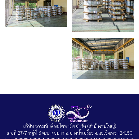
บริษัท ธรรมรักษ์ ออโตพาร์ท จำกัด (สำนักงานใหญ่)
เลขที่ 27/7 หมู่ที่ 6 ต.บางขนาก อ.บางน้ำเปรี้ยว จ.ฉะเชิงเทรา 24150