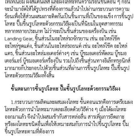
ไทเทเนียม ผงสแตนเลส และผงโลหะทนความร้อนชนิดอื่น ๆ ก่อน
จะนำมาอัดให้ได้รูปทรงที่ต้องการแล้วนำไปผ่านกระบวนการความ
ร้อนเพื่อให้ส่วนผสมเกาะติดกันเป็นชิ้นงานที่เป็นของแข็ง การขึ้นรูป
โลหะ ปั๊มขึ้นรูปโลหะด้วยกรรมวิธีผงเป็นที่นิยมในอุตสาหกรรม
หลากหลายประเภท ไม่ว่าจะเป็นชิ้นส่วนของเครื่องบิน เช่น
Landing Gear, ชิ้นส่วนในอะไหล่รถจักรยาน เช่น อะไหล่โช๊ค
อะไหล่ชุดแต่ง, ชิ้นส่วนในอะไหล่รถยนต์ เช่น อะไหล่โช๊ค อะไหล่
แตร, ชิ้นส่วนอะไหล่มอเตอร์ต่างๆ เช่น บู๊ชมอเตอร์พัดลม บู๊ชมอ
เตอร์แอร์ บู๊ชมอเตอร์เครื่องปั่น รวมไปถึงชิ้นส่วนทางอิเล็กทรอนิกส์
มากมายก็ประกอบไปด้วยชิ้นส่วนที่ผ่านการขึ้นรูปโลหะ ปั๊มขึ้นรูป
โลหะด้วยกรรมวิธีผงทั้งสิ้น
ขั้นตอนการขึ้นรูปโลหะ ปั๊มขึ้นรูปโลหะด้วยกรรมวิธีผง
1.กระบวนการผลิตและผสมผงโลหะ ขั้นตอนแรกคือการเตรียมผง
โลหะด้วยการนำโลหะมาบดละเอียดด้วยวิธีต่าง ๆ เมื่อได้ผงโลหะ
ออกมาแล้ว จึงนำไปผสมเข้ากับสารหล่อลื่น สารเพิ่มการยึดเกาะ
หรือผงโลหะชนิดอื่นเพื่อให้เหมาะสมกับการนำไปขึ้นรูปโลหะ ปั๊ม
ขึ้นรูปโลหะตามที่ต้องการ