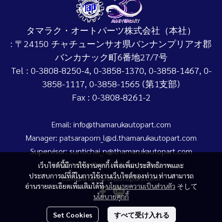
タマラク・オートパーツ株式会社（本社）
: 〒24150 チャチューンサオ県バンナンプリアオ郡
バンカナック町6番地27/7号
Tel : 0-3808-8250-4, 0-3858-1370, 0-3858-1467, 0-
3858-1117, 0-3858-1565 (第1支部)
Fax : 0-3808-8261-2
Email: info@thamarukautopart.com
Manager: patsaraporn_l@d.thamarukautopart.com
Supervisor: suntichai_n@thamarukautopart.com
Staff: tsm@thamarukautopart.com
เว็บไซต์นี้มีการใช้งานคุกกี้ เพื่อเพิ่มประสิทธิภาพและ
ประสบการณ์ที่ดีในการใช้งานเว็บไซต์ของท่าน ท่านสามารถ
csm@thamarukautopart.com
อ่านรายละเอียดเพิ่มเติมได้ที่
นโยบายความเป็นส่วนตัว
そして
นโยบายคุกกี้
Set Cookies
すべて受け入れる